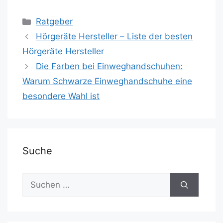
a
a
m
ei
c
st
ai
le
Kategorien
Ratgeber
e
o
l
n
Hörgeräte Hersteller – Liste der besten
b
d
Hörgeräte Hersteller
o
o
Die Farben bei Einweghandschuhen:
o
n
Warum Schwarze Einweghandschuhe eine
k
besondere Wahl ist
Suche
Suchen
nach: