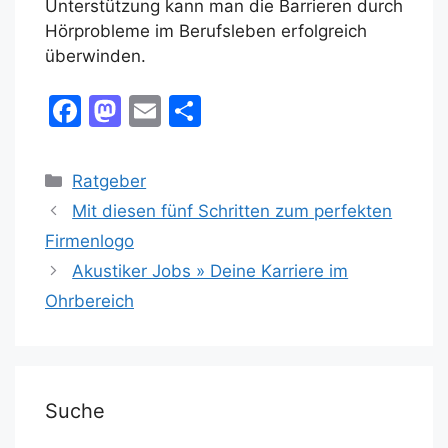
Unterstützung kann man die Barrieren durch
Hörprobleme im Berufsleben erfolgreich
überwinden.
F
M
E
T
a
a
m
ei
c
st
ai
le
Kategorien
Ratgeber
e
o
l
n
Mit diesen fünf Schritten zum perfekten
b
d
Firmenlogo
o
o
Akustiker Jobs » Deine Karriere im
o
n
Ohrbereich
k
Suche