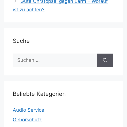
o
o
Gute Ohrstöpsel gegen Lärm – Worauf
o
n
ist zu achten?
k
Suche
Suchen
nach:
Beliebte Kategorien
Audio Service
Gehörschutz