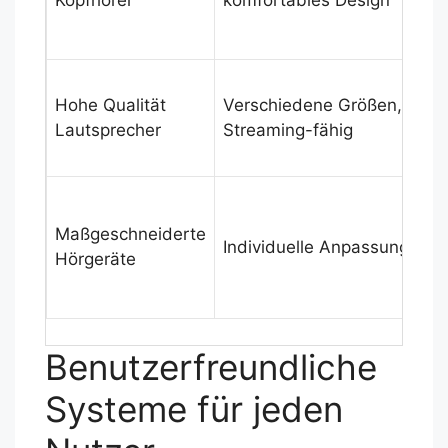
Kopfhörer
komfortables Design
k
S
Hohe Qualität
Verschiedene Größen,
S
Lautsprecher
Streaming-fähig
j
K
k
Maßgeschneiderte
Individuelle Anpassung
K
Hörgeräte
v
H
Benutzerfreundliche
Systeme für jeden