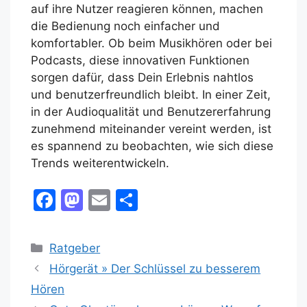
auf ihre Nutzer reagieren können, machen
die Bedienung noch einfacher und
komfortabler. Ob beim Musikhören oder bei
Podcasts, diese innovativen Funktionen
sorgen dafür, dass Dein Erlebnis nahtlos
und benutzerfreundlich bleibt. In einer Zeit,
in der Audioqualität und Benutzererfahrung
zunehmend miteinander vereint werden, ist
es spannend zu beobachten, wie sich diese
Trends weiterentwickeln.
F
M
E
T
a
a
m
ei
c
st
ai
le
Kategorien
Ratgeber
e
o
l
n
Hörgerät » Der Schlüssel zu besserem
b
d
Hören