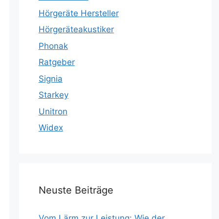
Hörgeräte Hersteller
Hörgeräteakustiker
Phonak
Ratgeber
Signia
Starkey
Unitron
Widex
Neuste Beiträge
Vom Lärm zur Leistung: Wie der