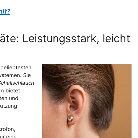
hlt?
e: Leistungsstark, leicht
 beliebtesten
ystemen. Sie
Schallschlauch
m bietet
ten und
Nutzung
krofon,
ür eine