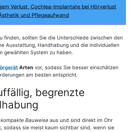
igem Verlust, Cochlea-Implantate bei Hörverlust
, Ästhetik und Pflegeaufwand
u finden, sollten Sie die Unterschiede zwischen den
he Ausstattung, Handhabung und die individuellen
 am gewählten System zu haben.
örgerät
Arten
vor, sodass Sie besser einschätzen
orderungen am besten entspricht.
fällig, begrenzte
ndhabung
e
kompakte Bauweise
aus und sind direkt im Ohr
k
, sodass sie meist kaum sichtbar sind, wenn sie