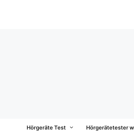
Zum
Inhalt
springen
Hörgeräte Test
Hörgerätetester 