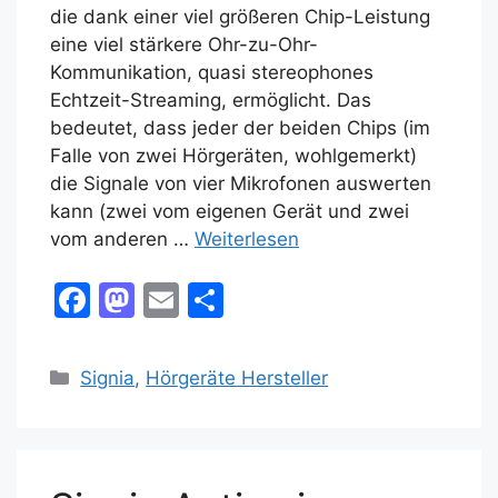
die dank einer viel größeren Chip-Leistung
eine viel stärkere Ohr-zu-Ohr-
Kommunikation, quasi stereophones
Echtzeit-Streaming, ermöglicht. Das
bedeutet, dass jeder der beiden Chips (im
Falle von zwei Hörgeräten, wohlgemerkt)
die Signale von vier Mikrofonen auswerten
kann (zwei vom eigenen Gerät und zwei
vom anderen …
Weiterlesen
F
M
E
T
a
a
m
ei
c
st
ai
le
Kategorien
Signia
,
Hörgeräte Hersteller
e
o
l
n
b
d
o
o