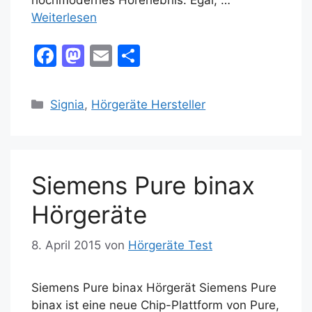
hochmodernes Hörerlebnis. Egal, …
Weiterlesen
F
M
E
T
a
a
m
ei
c
st
ai
le
Kategorien
Signia
,
Hörgeräte Hersteller
e
o
l
n
b
d
o
o
Siemens Pure binax
o
n
k
Hörgeräte
8. April 2015
von
Hörgeräte Test
Siemens Pure binax Hörgerät Siemens Pure
binax ist eine neue Chip-Plattform von Pure,