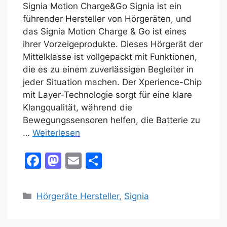
Signia Motion Charge&Go Signia ist ein
führender Hersteller von Hörgeräten, und
das Signia Motion Charge & Go ist eines
ihrer Vorzeigeprodukte. Dieses Hörgerät der
Mittelklasse ist vollgepackt mit Funktionen,
die es zu einem zuverlässigen Begleiter in
jeder Situation machen. Der Xperience-Chip
mit Layer-Technologie sorgt für eine klare
Klangqualität, während die
Bewegungssensoren helfen, die Batterie zu
…
Weiterlesen
F
M
E
T
a
a
m
ei
c
st
ai
le
Kategorien
Hörgeräte Hersteller
,
Signia
e
o
l
n
b
d