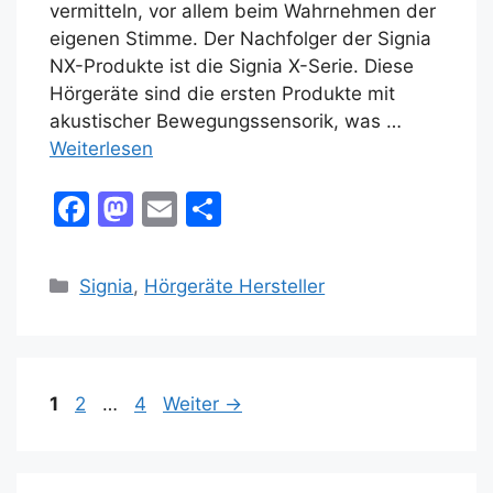
vermitteln, vor allem beim Wahrnehmen der
eigenen Stimme. Der Nachfolger der Signia
NX-Produkte ist die Signia X-Serie. Diese
Hörgeräte sind die ersten Produkte mit
akustischer Bewegungssensorik, was …
Weiterlesen
F
M
E
T
a
a
m
ei
c
st
ai
le
Kategorien
Signia
,
Hörgeräte Hersteller
e
o
l
n
b
d
o
o
Seite
Seite
Seite
1
2
…
4
Weiter
→
o
n
k