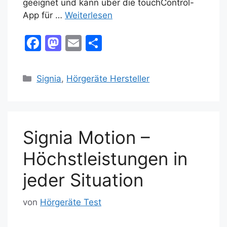
geeignet und kann über die touchControl-
App für …
Weiterlesen
F
M
E
T
a
a
m
ei
c
st
ai
le
Kategorien
Signia
,
Hörgeräte Hersteller
e
o
l
n
b
d
o
o
Signia Motion –
o
n
k
Höchstleistungen in
jeder Situation
von
Hörgeräte Test