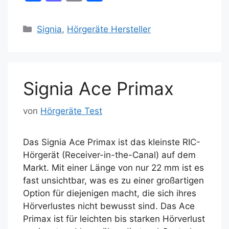
a
a
m
ei
c
st
ai
le
Kategorien
Signia
,
Hörgeräte Hersteller
e
o
l
n
b
d
o
o
Signia Ace Primax
o
n
k
von
Hörgeräte Test
Das Signia Ace Primax ist das kleinste RIC-
Hörgerät (Receiver-in-the-Canal) auf dem
Markt. Mit einer Länge von nur 22 mm ist es
fast unsichtbar, was es zu einer großartigen
Option für diejenigen macht, die sich ihres
Hörverlustes nicht bewusst sind. Das Ace
Primax ist für leichten bis starken Hörverlust