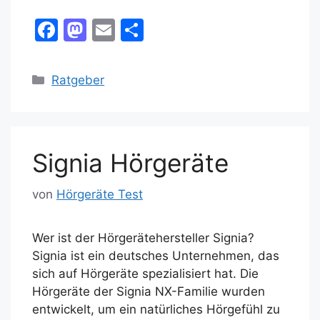
F
M
E
T
a
a
m
ei
c
st
ai
le
Kategorien
Ratgeber
e
o
l
n
b
d
o
o
Signia Hörgeräte
o
n
k
von
Hörgeräte Test
Wer ist der Hörgerätehersteller Signia?
Signia ist ein deutsches Unternehmen, das
sich auf Hörgeräte spezialisiert hat. Die
Hörgeräte der Signia NX-Familie wurden
entwickelt, um ein natürliches Hörgefühl zu