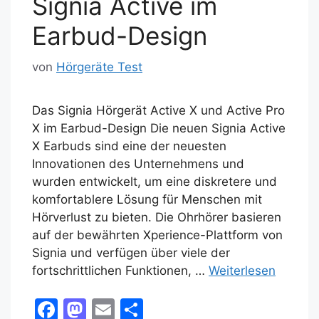
Signia Active im
o
n
k
Earbud-Design
von
Hörgeräte Test
Das Signia Hörgerät Active X und Active Pro
X im Earbud-Design Die neuen Signia Active
X Earbuds sind eine der neuesten
Innovationen des Unternehmens und
wurden entwickelt, um eine diskretere und
komfortablere Lösung für Menschen mit
Hörverlust zu bieten. Die Ohrhörer basieren
auf der bewährten Xperience-Plattform von
Signia und verfügen über viele der
fortschrittlichen Funktionen, …
Weiterlesen
F
M
E
T