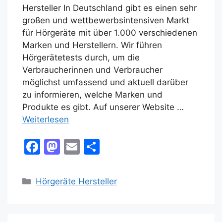
Hersteller In Deutschland gibt es einen sehr
großen und wettbewerbsintensiven Markt
für Hörgeräte mit über 1.000 verschiedenen
Marken und Herstellern. Wir führen
Hörgerätetests durch, um die
Verbraucherinnen und Verbraucher
möglichst umfassend und aktuell darüber
zu informieren, welche Marken und
Produkte es gibt. Auf unserer Website …
Weiterlesen
F
M
E
T
a
a
m
ei
c
st
ai
le
Kategorien
Hörgeräte Hersteller
e
o
l
n
b
d