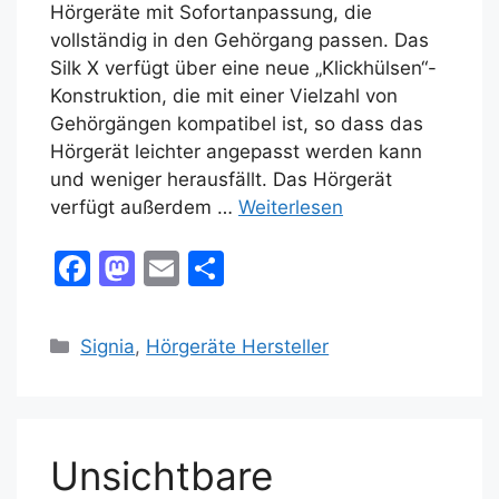
Hörgeräte mit Sofortanpassung, die
vollständig in den Gehörgang passen. Das
Silk X verfügt über eine neue „Klickhülsen“-
Konstruktion, die mit einer Vielzahl von
Gehörgängen kompatibel ist, so dass das
Hörgerät leichter angepasst werden kann
und weniger herausfällt. Das Hörgerät
verfügt außerdem …
Weiterlesen
F
M
E
T
a
a
m
ei
c
st
ai
le
Kategorien
Signia
,
Hörgeräte Hersteller
e
o
l
n
b
d
o
o
Unsichtbare
o
n